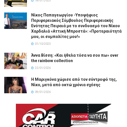
18/07/2023
Νίκος Παπαγεωργίου -Υποψήφιος
Περιφερειακός Σύμβουλος Περιφερειακής
Ενότητας Πειραιά με το συνδυασμό του Νίκου
Χαρδαλιά «Αττική Μπροστά»: «Προτεραιότητά
μου, οι συμπολίτες μου!»
01/10/2023
Άννα Βίσση: «Και ήθελα τόσα να σου πω» over
the rainbow collection
22/01/2026
Η Μαριγκόνα χώρισε από τον σύντροφό της,
Νίκο, μετά από οκτώ χρόνια σχέσης
09/01/2026