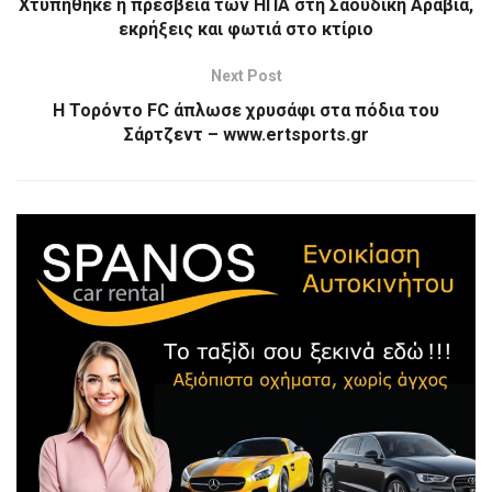
Χτυπήθηκε η πρεσβεία των ΗΠΑ στη Σαουδική Αραβία,
εκρήξεις και φωτιά στο κτίριο
Next Post
Η Τορόντο FC άπλωσε χρυσάφι στα πόδια του
Σάρτζεντ – www.ertsports.gr