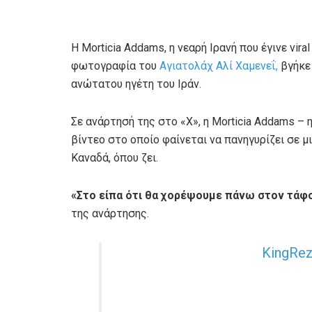
Η Morticia Addams, η νεαρή Ιρανή που έγινε vi
φωτογραφία του
Αγιατολάχ Αλί Χαμενεΐ,
βγήκε 
ανώτατου ηγέτη του Ιράν.
Σε ανάρτησή της στο «X», η Morticia Addams –
βίντεο στο οποίο φαίνεται να πανηγυρίζει σε
Καναδά, όπου ζει.
«Στο είπα ότι θα χορέψουμε πάνω στον τάφο 
της ανάρτησης.