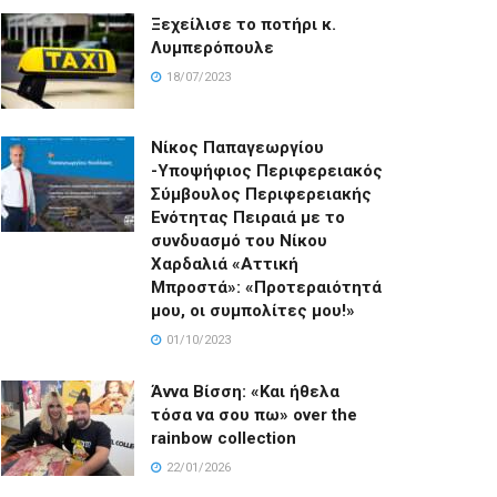
Ξεχείλισε το ποτήρι κ.
Λυμπερόπουλε
18/07/2023
Νίκος Παπαγεωργίου
-Υποψήφιος Περιφερειακός
Σύμβουλος Περιφερειακής
Ενότητας Πειραιά με το
συνδυασμό του Νίκου
Χαρδαλιά «Αττική
Μπροστά»: «Προτεραιότητά
μου, οι συμπολίτες μου!»
01/10/2023
Άννα Βίσση: «Και ήθελα
τόσα να σου πω» over the
rainbow collection
22/01/2026