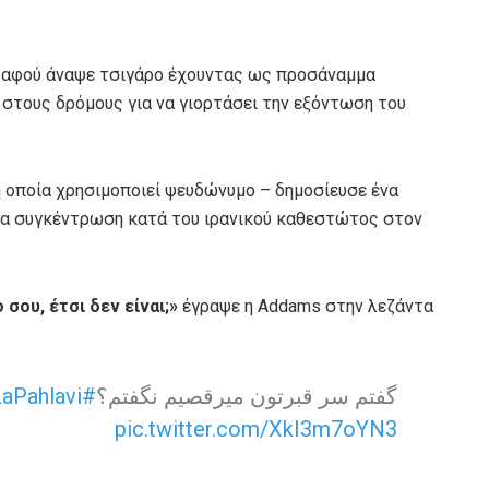
ral αφού άναψε τσιγάρο έχουντας ως προσάναμμα
στους δρόμους για να γιορτάσει την εξόντωση του
 η οποία χρησιμοποιεί ψευδώνυμο – δημοσίευσε ένα
 μια συγκέντρωση κατά του ιρανικού καθεστώτος στον
σου, έτσι δεν είναι;»
έγραψε η Addams στην λεζάντα
#KingRezaPahlavi
گفتم سر قبرتون میرقصیم نگفتم؟
pic.twitter.com/XkI3m7oYN3