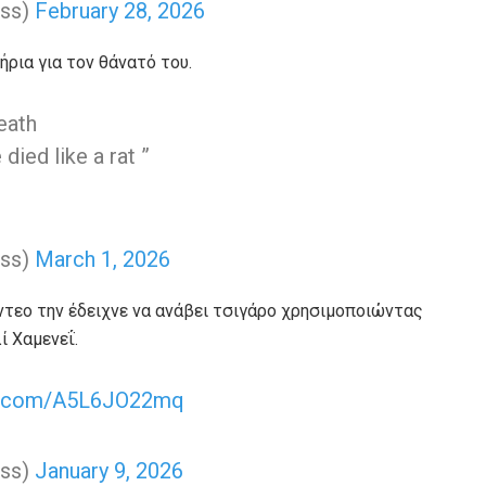
uss)
February 28, 2026
ήρια για τον θάνατό του.
death
died like a rat ”
uss)
March 1, 2026
βίντεο την έδειχνε να ανάβει τσιγάρο χρησιμοποιώντας
 Χαμενεΐ.
er.com/A5L6JO22mq
uss)
January 9, 2026