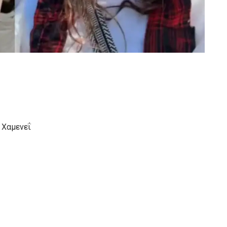
 Χαμενεΐ