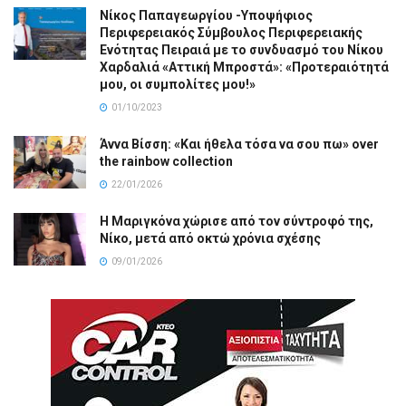
Νίκος Παπαγεωργίου -Υποψήφιος
Περιφερειακός Σύμβουλος Περιφερειακής
Ενότητας Πειραιά με το συνδυασμό του Νίκου
Χαρδαλιά «Αττική Μπροστά»: «Προτεραιότητά
μου, οι συμπολίτες μου!»
01/10/2023
Άννα Βίσση: «Και ήθελα τόσα να σου πω» over
the rainbow collection
22/01/2026
Η Μαριγκόνα χώρισε από τον σύντροφό της,
Νίκο, μετά από οκτώ χρόνια σχέσης
09/01/2026