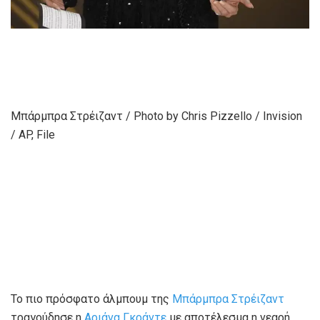
Μπάρμπρα Στρέιζαντ / Photo by Chris Pizzello / Invision
/ AP, File
Το πιο πρόσφατο άλμπουμ της
Μπάρμπρα Στρέιζαντ
τραγούδησε η
Αριάνα Γκράντε
με αποτέλεσμα η νεαρή