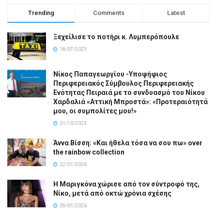
Trending
Comments
Latest
Ξεχείλισε το ποτήρι κ. Λυμπερόπουλε
18/07/2023
Νίκος Παπαγεωργίου -Υποψήφιος
Περιφερειακός Σύμβουλος Περιφερειακής
Ενότητας Πειραιά με το συνδυασμό του Νίκου
Χαρδαλιά «Αττική Μπροστά»: «Προτεραιότητά
μου, οι συμπολίτες μου!»
01/10/2023
Άννα Βίσση: «Και ήθελα τόσα να σου πω» over
the rainbow collection
22/01/2026
Η Μαριγκόνα χώρισε από τον σύντροφό της,
Νίκο, μετά από οκτώ χρόνια σχέσης
09/01/2026