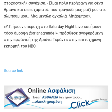
στοχαστική» συνέχισε. «Είμαι πολύ περήφανη για σένα
Αριάνα και σε ευχαριστώ που τραγούδησες μαζί μου στο
άλμπουμ μου… Μια μεγάλη αγκαλιά, Μπάρμπρα».
«Υ.Γ. ήσουν υπέροχη στο Saturday Night Live και ήσουν
τόσο όμορφη @arianagrande!», πρόσθεσε αναφερόμενη
στην εμφάνισή της Αριάνα Γκράντε στην επιτυχημένη
εκπομπή του NBC.
Source link