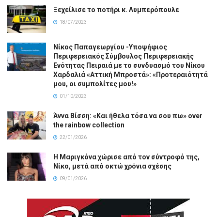
Ξεχείλισε το ποτήρι κ. Λυμπερόπουλε
18/07/2023
Νίκος Παπαγεωργίου -Υποψήφιος
Περιφερειακός Σύμβουλος Περιφερειακής
Ενότητας Πειραιά με το συνδυασμό του Νίκου
Χαρδαλιά «Αττική Μπροστά»: «Προτεραιότητά
μου, οι συμπολίτες μου!»
01/10/2023
Άννα Βίσση: «Και ήθελα τόσα να σου πω» over
the rainbow collection
22/01/2026
Η Μαριγκόνα χώρισε από τον σύντροφό της,
Νίκο, μετά από οκτώ χρόνια σχέσης
09/01/2026