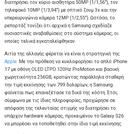
διατηρήσει τον κύριο αισθητήρα 50MP (1/1,56″), τον
τηλεφακό 10MP (1/3,94″) με οπτικό ζουμ 3x και την
υπερευρυγώνια κάμερα 12MP (1/2,55″). Ωστόσο, το
ρεπορτάζ τονίζει ότι αρχικά η Samsung σχεδίαζε
ουσιαστικές αναβαθμίσεις στο σύστημα κάμερας, οι
οποίες τελικά εγκαταλείφθηκαν.
Αιτία της αλλαγής φέρεται να είναι η στρατηγική της
Apple
. Με την πρόθεση να κυκλοφορήσει το απλό iPhone
17 με οθόνη OLED LTPO 120Hz ProMotion και βασική
χωρητικότητα 256GB, κρατώντας παράλληλα σταθερή
την τιμή εκκίνησης των 799 δολαρίων, η Samsung
φαίνεται πως επανεξέτασε τα δικά της κόστη. Έτσι,
σύμφωνα με τις ίδιες πληροφορίες, προχώρησε σε
απόφαση της τελευταίας στιγμής να διατηρήσει το
υπάρχον hardware κάμερας, προκειμένου το Galaxy S26
να μπορέσει να τοποθετηθεί στην ίδια τιμή εκκίνησης.