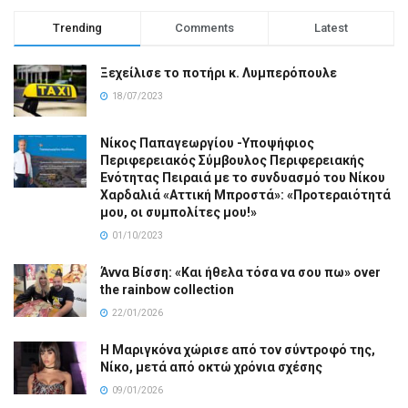
Trending
Comments
Latest
Ξεχείλισε το ποτήρι κ. Λυμπερόπουλε
18/07/2023
Νίκος Παπαγεωργίου -Υποψήφιος
Περιφερειακός Σύμβουλος Περιφερειακής
Ενότητας Πειραιά με το συνδυασμό του Νίκου
Χαρδαλιά «Αττική Μπροστά»: «Προτεραιότητά
μου, οι συμπολίτες μου!»
01/10/2023
Άννα Βίσση: «Και ήθελα τόσα να σου πω» over
the rainbow collection
22/01/2026
Η Μαριγκόνα χώρισε από τον σύντροφό της,
Νίκο, μετά από οκτώ χρόνια σχέσης
09/01/2026