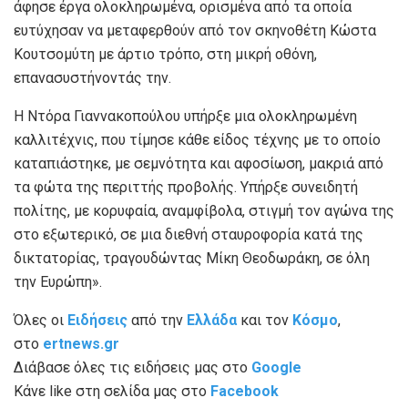
άφησε έργα ολοκληρωμένα, ορισμένα από τα οποία
ευτύχησαν να μεταφερθούν από τον σκηνοθέτη Κώστα
Κουτσομύτη με άρτιο τρόπο, στη μικρή οθόνη,
επανασυστήνοντάς την.
Η Ντόρα Γιαννακοπούλου υπήρξε μια ολοκληρωμένη
καλλιτέχνις, που τίμησε κάθε είδος τέχνης με το οποίο
καταπιάστηκε, με σεμνότητα και αφοσίωση, μακριά από
τα φώτα της περιττής προβολής. Υπήρξε συνειδητή
πολίτης, με κορυφαία, αναμφίβολα, στιγμή τον αγώνα της
στο εξωτερικό, σε μια διεθνή σταυροφορία κατά της
δικτατορίας, τραγουδώντας Μίκη Θεοδωράκη, σε όλη
την Ευρώπη».
Όλες οι
Ειδήσεις
από την
Ελλάδα
και τον
Κόσμο
,
στο
ertnews.gr
Διάβασε όλες τις ειδήσεις μας στο
Google
Κάνε like στη σελίδα μας στο
Facebook