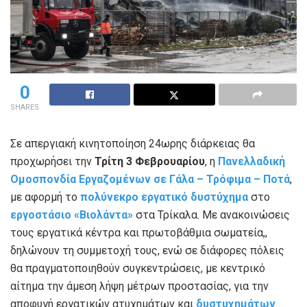
0
SHARES
Σε απεργιακή κινητοποίηση 24ωρης διάρκειας θα
προχωρήσει την
Τρίτη 3 Φεβρουαρίου
, η
Πανελλαδική
Ομοσπονδία Εργαζομένων σε Γάλα – Τρόφιμα – Ποτά
,
με αφορμή το
πολύνεκρο εργατικό δυστύχημα
στο
εργοστάσιο «Βιολάντα»
στα Τρίκαλα. Με ανακοινώσεις
τους εργατικά κέντρα και πρωτοβάθμια σωματεία,,
δηλώνουν τη συμμετοχή τους, ενώ σε διάφορες πόλεις
θα πραγματοποιηθούν συγκεντρώσεις, με κεντρικό
αίτημα την άμεση λήψη μέτρων προστασίας, για την
αποφυγή εργατικών ατυχημάτων και
δυστυχημάτων
.