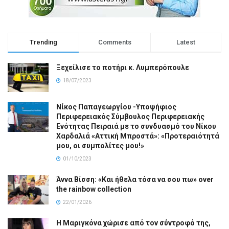
Trending
Comments
Latest
Ξεχείλισε το ποτήρι κ. Λυμπερόπουλε
18/07/2023
Νίκος Παπαγεωργίου -Υποψήφιος
Περιφερειακός Σύμβουλος Περιφερειακής
Ενότητας Πειραιά με το συνδυασμό του Νίκου
Χαρδαλιά «Αττική Μπροστά»: «Προτεραιότητά
μου, οι συμπολίτες μου!»
01/10/2023
Άννα Βίσση: «Και ήθελα τόσα να σου πω» over
the rainbow collection
22/01/2026
Η Μαριγκόνα χώρισε από τον σύντροφό της,