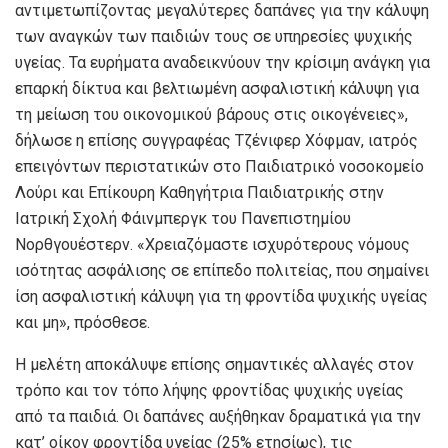
αντιμετωπίζοντας μεγαλύτερες δαπάνες για την κάλυψη
των αναγκών των παιδιών τους σε υπηρεσίες ψυχικής
υγείας. Τα ευρήματα αναδεικνύουν την κρίσιμη ανάγκη για
επαρκή δίκτυα και βελτιωμένη ασφαλιστική κάλυψη για
τη μείωση του οικονομικού βάρους στις οικογένειες»,
δήλωσε η επίσης συγγραφέας Τζένιφερ Χόφμαν, ιατρός
επειγόντων περιστατικών στο Παιδιατρικό νοσοκομείο
Λούρι και Επίκουρη Καθηγήτρια Παιδιατρικής στην
Ιατρική Σχολή Φάινμπεργκ του Πανεπιστημίου
Νορθγουέστερν. «Χρειαζόμαστε ισχυρότερους νόμους
ισότητας ασφάλισης σε επίπεδο πολιτείας, που σημαίνει
ίση ασφαλιστική κάλυψη για τη φροντίδα ψυχικής υγείας
και μη», πρόσθεσε.
Η μελέτη αποκάλυψε επίσης σημαντικές αλλαγές στον
τρόπο και τον τόπο λήψης φροντίδας ψυχικής υγείας
από τα παιδιά. Οι δαπάνες αυξήθηκαν δραματικά για την
κατ’ οίκον φροντίδα υγείας (25% ετησίως), τις