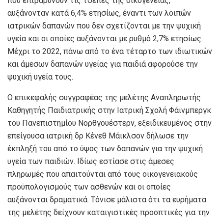
που επιβαρύνουν τις τσέπες της οικογένειας,
αυξάνονταν κατά 6,4% ετησίως, έναντι των λοιπών
ιατρικών δαπανών που δεν σχετίζονται με την ψυχική
υγεία και οι οποίες αυξάνονται με ρυθμό 2,7% ετησίως.
Μέχρι το 2022, πάνω από το ένα τέταρτο των ιδιωτικών
και άμεσων δαπανών υγείας για παιδιά αφορούσε την
ψυχική υγεία τους.
Ο επικεφαλής συγγραφέας της μελέτης Αναπληρωτής
Καθηγητής Παιδιατρικής στην Ιατρική Σχολή Φάινμπεργκ
του Πανεπιστημίου Νορθγουέστερν, εξειδικευμένος στην
επείγουσα ιατρική δρ Κένεθ Μάικλσον δήλωσε την
έκπληξή του από το ύψος των δαπανών για την ψυχική
υγεία των παιδιών. Ιδίως εστίασε στις άμεσες
πληρωμές που απαιτούνται από τους οικογενειακούς
προϋπολογισμούς των ασθενών και οι οποίες
αυξάνονται δραματικά. Τόνισε μάλιστα ότι τα ευρήματα
της μελέτης δείχνουν καταιγιστικές προοπτικές για την