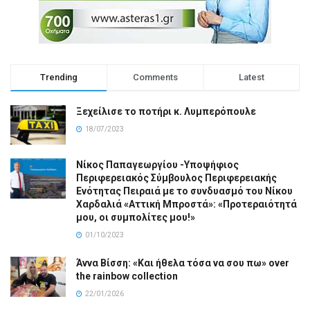
Trending
Comments
Latest
Ξεχείλισε το ποτήρι κ. Λυμπερόπουλε
18/07/2023
Νίκος Παπαγεωργίου -Υποψήφιος
Περιφερειακός Σύμβουλος Περιφερειακής
Ενότητας Πειραιά με το συνδυασμό του Νίκου
Χαρδαλιά «Αττική Μπροστά»: «Προτεραιότητά
μου, οι συμπολίτες μου!»
01/10/2023
Άννα Βίσση: «Και ήθελα τόσα να σου πω» over
the rainbow collection
22/01/2026