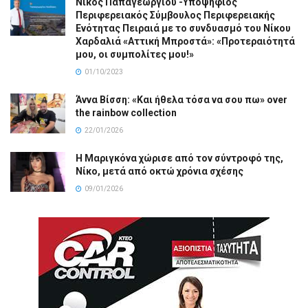
Νίκος Παπαγεωργίου -Υποψήφιος
Περιφερειακός Σύμβουλος Περιφερειακής
Ενότητας Πειραιά με το συνδυασμό του Νίκου
Χαρδαλιά «Αττική Μπροστά»: «Προτεραιότητά
μου, οι συμπολίτες μου!»
01/10/2023
Άννα Βίσση: «Και ήθελα τόσα να σου πω» over
the rainbow collection
22/01/2026
Η Μαριγκόνα χώρισε από τον σύντροφό της,
Νίκο, μετά από οκτώ χρόνια σχέσης
09/01/2026