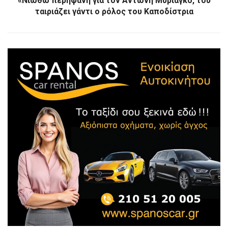
«Νιώθω περήφανη για τον Αντώνη Μυριαγκό, του
ταιριάζει γάντι ο ρόλος του Καποδίστρια