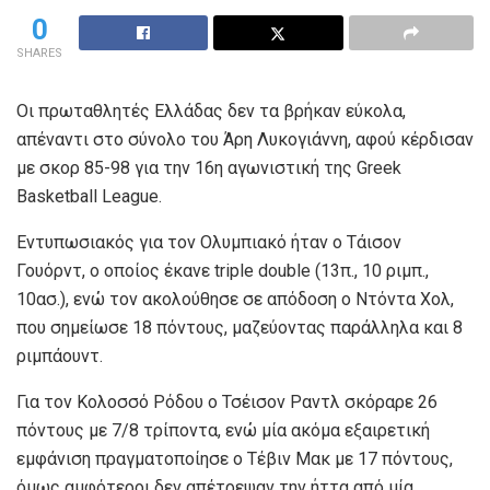
0
SHARES
Οι πρωταθλητές Ελλάδας δεν τα βρήκαν εύκολα,
απέναντι στο σύνολο του Άρη Λυκογιάννη, αφού κέρδισαν
με σκορ 85-98 για την 16η αγωνιστική της Greek
Basketball League.
Εντυπωσιακός για τον Ολυμπιακό ήταν ο Τάισον
Γουόρντ, ο οποίος έκανε triple double (13π., 10 ριμπ.,
10ασ.), ενώ τον ακολούθησε σε απόδοση ο Ντόντα Χολ,
που σημείωσε 18 πόντους, μαζεύοντας παράλληλα και 8
ριμπάουντ.
Για τον Κολοσσό Ρόδου ο Τσέισον Ραντλ σκόραρε 26
πόντους με 7/8 τρίποντα, ενώ μία ακόμα εξαιρετική
εμφάνιση πραγματοποίησε ο Τέβιν Μακ με 17 πόντους,
όμως αμφότεροι δεν απέτρεψαν την ήττα από μία