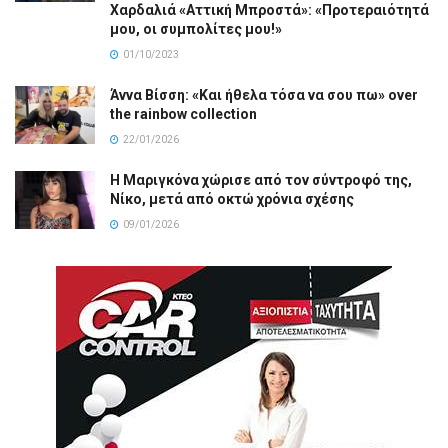
Χαρδαλιά «Αττική Μπροστά»: «Προτεραιότητά
μου, οι συμπολίτες μου!»
01/10/2023
Άννα Βίσση: «Και ήθελα τόσα να σου πω» over
the rainbow collection
22/01/2026
Η Μαριγκόνα χώρισε από τον σύντροφό της,
Νίκο, μετά από οκτώ χρόνια σχέσης
09/01/2026