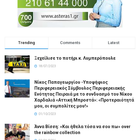
Trending
Comments
Latest
Ξεχείλισε το ποτήρι κ. Λυμπερόπουλε
18/07/2023
Νίκος Παπαγεωργίου -Υποψήφιος
Περιφερειακός Σύμβουλος Περιφερειακής
Ενότητας Πειραιά με το συνδυασμό του Νίκου
Χαρδαλιά «Αττική Μπροστά»: «Προτεραιότητά
μου, οι συμπολίτες μου!»
01/10/2023
Άννα Βίσση: «Και ήθελα τόσα να σου πω» over
the rainbow collection