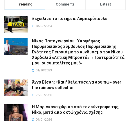
Trending
Comments
Latest
Ξεχείλισε το ποτήρι κ. Λυμπερόπουλε
18/07/2023
Νίκος Παπαγεωργίου -Υποψήφιος
Περιφερειακός Σύμβουλος Περιφερειακής
Ενότητας Πειραιά με το συνδυασμό του Νίκου
Χαρδαλιά «Αττική Μπροστά»: «Προτεραιότητά
μου, οι συμπολίτες μου!»
01/10/2023
Άννα Βίσση: «Και ήθελα τόσα να σου πω» over
the rainbow collection
22/01/2026
Η Μαριγκόνα χώρισε από τον σύντροφό της,
Νίκο, μετά από οκτώ χρόνια σχέσης
09/01/2026