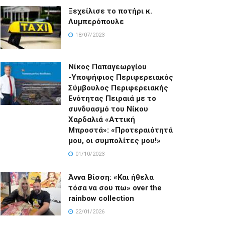
Ξεχείλισε το ποτήρι κ.
Λυμπερόπουλε
18/07/2023
Νίκος Παπαγεωργίου
-Υποψήφιος Περιφερειακός
Σύμβουλος Περιφερειακής
Ενότητας Πειραιά με το
συνδυασμό του Νίκου
Χαρδαλιά «Αττική
Μπροστά»: «Προτεραιότητά
μου, οι συμπολίτες μου!»
01/10/2023
Άννα Βίσση: «Και ήθελα
τόσα να σου πω» over the
rainbow collection
22/01/2026