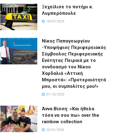
Ξεχείλισε το ποτήρι κ.
Λυμπερόπουλε
18/07/2023
Νίκος Παπαγεωργίου
-Υποψήφιος Περιφερειακός
Σύμβουλος Περιφερειακής
Ενότητας Πειραιά με το
συνδυασμό του Νίκου
Χαρδαλιά «Αττική
Μπροστά»: «Προτεραιότητά
μου, οι συμπολίτες μου!»
01/10/2023
Άννα Βίσση: «Και ήθελα
τόσα να σου πω» over the
rainbow collection
22/01/2026