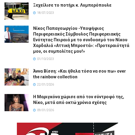
Ξεχείλισε το ποτήρι κ. Λυμπερόπουλε
18/07/2023
Νίκος Παπαγεωργίου -Υποψήφιος
Περιφερειακός Σύμβουλος Περιφερειακής
Ενότητας Πειραιά με το συνδυασμό του Νίκου
Χαρδαλιά «Αττική Μπροστά»: «Προτεραιότητά
μου, οι συμπολίτες μου!»
01/10/2023
Άννα Βίσση: «Και ήθελα τόσα να σου πω» over
the rainbow collection
22/01/2026
Η Μαριγκόνα χώρισε από τον σύντροφό της,
Νίκο, μετά από οκτώ χρόνια σχέσης
09/01/2026