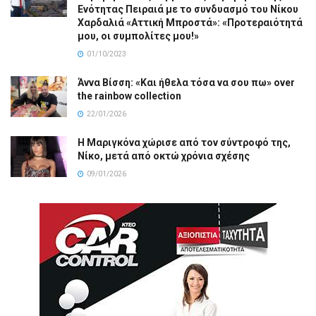
Ενότητας Πειραιά με το συνδυασμό του Νίκου
Χαρδαλιά «Αττική Μπροστά»: «Προτεραιότητά
μου, οι συμπολίτες μου!»
01/10/2023
Άννα Βίσση: «Και ήθελα τόσα να σου πω» over
the rainbow collection
22/01/2026
Η Μαριγκόνα χώρισε από τον σύντροφό της,
Νίκο, μετά από οκτώ χρόνια σχέσης
09/01/2026