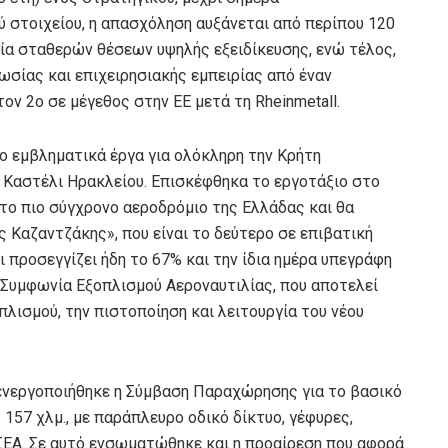
ύ στοιχείου, η απασχόληση αυξάνεται από περίπου 120
γία σταθερών θέσεων υψηλής εξειδίκευσης, ενώ τέλος,
ωσίας και επιχειρησιακής εμπειρίας από έναν
ν 2ο σε μέγεθος στην ΕΕ μετά τη Rheinmetall.
ο εμβληματικά έργα για ολόκληρη την Κρήτη
 Καστέλι Ηρακλείου. Επισκέφθηκα το εργοτάξιο στο
ι το πιο σύγχρονο αεροδρόμιο της Ελλάδας και θα
 Καζαντζάκης», που είναι το δεύτερο σε επιβατική
 προσεγγίζει ήδη το 67% και την ίδια ημέρα υπεγράφη
Συμφωνία Εξοπλισμού Αεροναυτιλίας, που αποτελεί
πλισμού, την πιστοποίηση και λειτουργία του νέου
ενεργοποιήθηκε η Σύμβαση Παραχώρησης για το βασικό
 157 χλμ., με παράπλευρο οδικό δίκτυο, γέφυρες,
 ΣΕΑ. Σε αυτό ενσωματώθηκε και η προαίρεση που αφορά