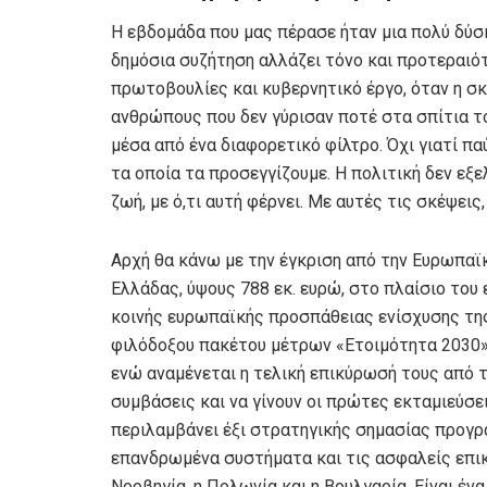
Η εβδομάδα που μας πέρασε ήταν μια πολύ δύσ
δημόσια συζήτηση αλλάζει τόνο και προτεραιότη
πρωτοβουλίες και κυβερνητικό έργο, όταν η σκ
ανθρώπους που δεν γύρισαν ποτέ στα σπίτια τ
μέσα από ένα διαφορετικό φίλτρο. Όχι γιατί παύ
τα οποία τα προσεγγίζουμε. Η πολιτική δεν εξ
ζωή, με ό,τι αυτή φέρνει. Με αυτές τις σκέψει
Αρχή θα κάνω με την έγκριση από την Ευρωπαϊκ
Ελλάδας, ύψους 788 εκ. ευρώ, στο πλαίσιο του
κοινής ευρωπαϊκής προσπάθειας ενίσχυσης της
φιλόδοξου πακέτου μέτρων «Ετοιμότητα 2030». 
ενώ αναμένεται η τελική επικύρωσή τους από τ
συμβάσεις και να γίνουν οι πρώτες εκταμιεύσε
περιλαμβάνει έξι στρατηγικής σημασίας προγρά
επανδρωμένα συστήματα και τις ασφαλείς επικ
Νορβηγία, η Πολωνία και η Βουλγαρία. Είναι έν