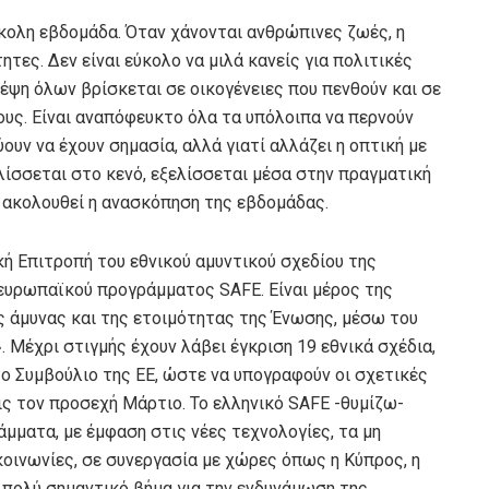
κολη εβδομάδα. Όταν χάνονται ανθρώπινες ζωές, η
τες. Δεν είναι εύκολο να μιλά κανείς για πολιτικές
έψη όλων βρίσκεται σε οικογένειες που πενθούν και σε
ους. Είναι αναπόφευκτο όλα τα υπόλοιπα να περνούν
ουν να έχουν σημασία, αλλά γιατί αλλάζει η οπτική με
ελίσσεται στο κενό, εξελίσσεται μέσα στην πραγματική
ς, ακολουθεί η ανασκόπηση της εβδομάδας.
ή Επιτροπή του εθνικού αμυντικού σχεδίου της
 ευρωπαϊκού προγράμματος SAFE. Είναι μέρος της
 άμυνας και της ετοιμότητας της Ένωσης, μέσω του
Μέχρι στιγμής έχουν λάβει έγκριση 19 εθνικά σχέδια,
ο Συμβούλιο της ΕΕ, ώστε να υπογραφούν οι σχετικές
ις τον προσεχή Μάρτιο. Το ελληνικό SAFE -θυμίζω-
μματα, με έμφαση στις νέες τεχνολογίες, τα μη
οινωνίες, σε συνεργασία με χώρες όπως η Κύπρος, η
α πολύ σημαντικό βήμα για την ενδυνάμωση της