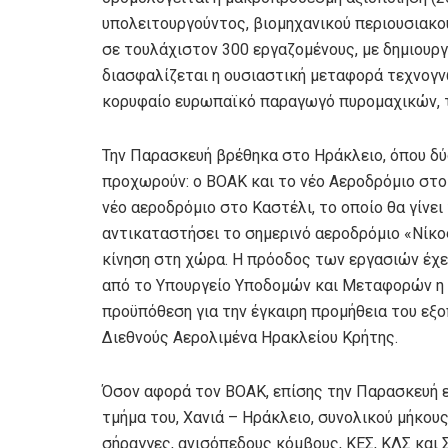
υπολειτουργούντος, βιομηχανικού περιουσιακο
σε τουλάχιστον 300 εργαζομένους, με δημιουρ
διασφαλίζεται η ουσιαστική μεταφορά τεχνογν
κορυφαίο ευρωπαϊκό παραγωγό πυρομαχικών, το
Την Παρασκευή βρέθηκα στο Ηράκλειο, όπου δύ
προχωρούν: ο ΒΟΑΚ και το νέο Αεροδρόμιο στο
νέο αεροδρόμιο στο Καστέλι, το οποίο θα γίνε
αντικαταστήσει το σημερινό αεροδρόμιο «Νίκος
κίνηση στη χώρα. Η πρόοδος των εργασιών έχει
από το Υπουργείο Υποδομών και Μεταφορών η 
προϋπόθεση για την έγκαιρη προμήθεια του εξο
Διεθνούς Αερολιμένα Ηρακλείου Κρήτης.
Όσον αφορά τον ΒΟΑΚ, επίσης την Παρασκευή 
τμήμα του, Χανιά – Ηράκλειο, συνολικού μήκους
σήραγγες, ανισόπεδους κόμβους, ΚΕΣ, ΚΛΣ και