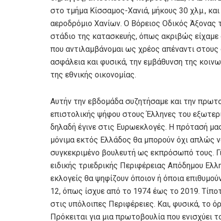
στο τμήμα Κίσσαμος-Χανιά, μήκους 30 χλμ., και
αεροδρόμιο Χανίων. Ο Βόρειος Οδικός Άξονας τ
στάδιο της κατασκευής, όπως ακριβώς είχαμε δ
που αντιλαμβάνομαι ως χρέος απέναντι στους 
ασφάλεια και φυσικά, την εμβάθυνση της κοινω
της εθνικής οικονομίας.
Αυτήν την εβδομάδα συζητήσαμε και την πρωτο
επιστολικής ψήφου στους Έλληνες του εξωτερι
δηλαδή έγινε στις Ευρωεκλογές. Η πρότασή μα
μόνιμα εκτός Ελλάδος θα μπορούν όχι απλώς να
συγκεκριμένο βουλευτή ως εκπρόσωπό τους. Γι
ειδικής τριεδρικής Περιφέρειας Απόδημου Ελλ
εκλογείς θα ψηφίζουν όποιον ή όποια επιθυμού
12, όπως ίσχυε από το 1974 έως το 2019. Τίπο
στις υπόλοιπες Περιφέρειες. Και, φυσικά, το ό
Πρόκειται για μια πρωτοβουλία που ενισχύει τ