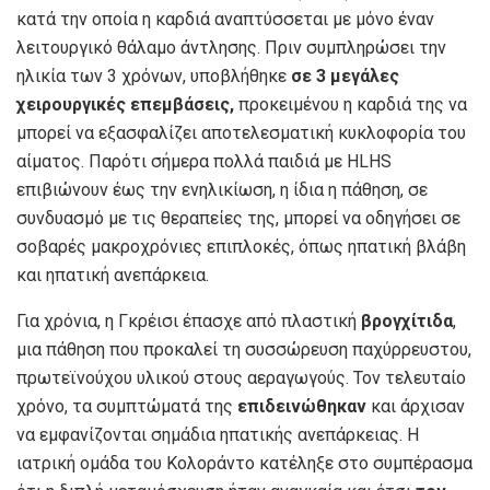
κατά την οποία η καρδιά αναπτύσσεται με μόνο έναν
λειτουργικό θάλαμο άντλησης. Πριν συμπληρώσει την
ηλικία των 3 χρόνων, υποβλήθηκε
σε 3 μεγάλες
χειρουργικές επεμβάσεις,
προκειμένου η καρδιά της να
μπορεί να εξασφαλίζει αποτελεσματική κυκλοφορία του
αίματος. Παρότι σήμερα πολλά παιδιά με HLHS
επιβιώνουν έως την ενηλικίωση, η ίδια η πάθηση, σε
συνδυασμό με τις θεραπείες της, μπορεί να οδηγήσει σε
σοβαρές μακροχρόνιες επιπλοκές, όπως ηπατική βλάβη
και ηπατική ανεπάρκεια.
Για χρόνια, η Γκρέισι έπασχε από πλαστική
βρογχίτιδα
,
μια πάθηση που προκαλεί τη συσσώρευση παχύρρευστου,
πρωτεϊνούχου υλικού στους αεραγωγούς. Τον τελευταίο
χρόνο, τα συμπτώματά της
επιδεινώθηκαν
και άρχισαν
να εμφανίζονται σημάδια ηπατικής ανεπάρκειας. Η
ιατρική ομάδα του Κολοράντο κατέληξε στο συμπέρασμα