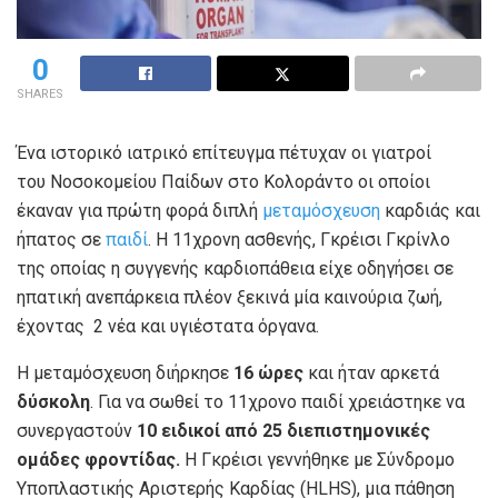
0
SHARES
Ένα ιστορικό ιατρικό επίτευγμα πέτυχαν οι γιατροί
του Νοσοκομείου Παίδων στο Κολοράντο οι οποίοι
έκαναν για πρώτη φορά διπλή
μεταμόσχευση
καρδιάς και
ήπατος σε
παιδί
. Η 11χρονη ασθενής, Γκρέισι Γκρίνλο
της οποίας η συγγενής καρδιοπάθεια είχε οδηγήσει σε
ηπατική ανεπάρκεια πλέον ξεκινά μία καινούρια ζωή,
έχοντας 2 νέα και υγιέστατα όργανα.
Η μεταμόσχευση διήρκησε
16 ώρες
και ήταν αρκετά
δύσκολη
. Για να σωθεί το 11χρονο παιδί χρειάστηκε να
συνεργαστούν
10 ειδικοί από 25 διεπιστημονικές
ομάδες φροντίδας.
Η Γκρέισι γεννήθηκε με Σύνδρομο
Υποπλαστικής Αριστερής Καρδίας (HLHS), μια πάθηση