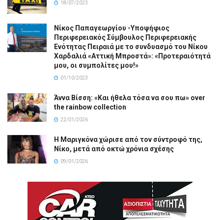
18/07/2023
Νίκος Παπαγεωργίου -Υποψήφιος
Περιφερειακός Σύμβουλος Περιφερειακής
Ενότητας Πειραιά με το συνδυασμό του Νίκου
Χαρδαλιά «Αττική Μπροστά»: «Προτεραιότητά
μου, οι συμπολίτες μου!»
01/10/2023
Άννα Βίσση: «Και ήθελα τόσα να σου πω» over
the rainbow collection
22/01/2026
Η Μαριγκόνα χώρισε από τον σύντροφό της,
Νίκο, μετά από οκτώ χρόνια σχέσης
09/01/2026