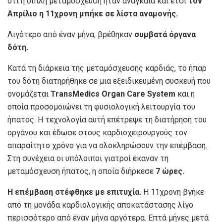
ότι η διπλή μεταμόσχευση ήταν αναγκαία και έτσι
τον
Απρίλιο η 11χρονη μπήκε σε λίστα αναμονής.
Λιγότερο από έναν μήνα, βρέθηκαν
συμβατά όργανα
δότη.
Κατά τη διάρκεια της μεταμόσχευσης καρδιάς, το ήπαρ
του δότη διατηρήθηκε σε μια εξειδικευμένη συσκευή που
ονομάζεται
TransMedics Organ Care System
και η
οποία προσομοιώνει τη φυσιολογική λειτουργία του
ήπατος. Η τεχνολογία αυτή επέτρεψε τη διατήρηση του
οργάνου και έδωσε στους καρδιοχειρουργούς τον
απαραίτητο χρόνο για να ολοκληρώσουν την επέμβαση.
Στη συνέχεια οι υπόλοιποι γιατροί έκαναν τη
μεταμόσχευση ήπατος, η οποία διήρκεσε
7 ώρες.
Η επέμβαση στέφθηκε με επιτυχία.
Η 11χρονη βγήκε
από τη μονάδα καρδιολογικής αποκατάστασης λίγο
περισσότερο από έναν μήνα αργότερα. Επτά μήνες μετά