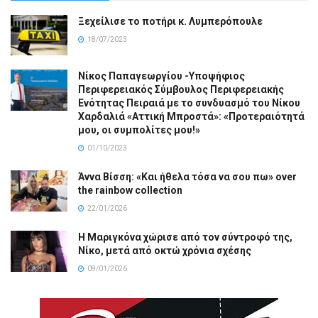
Ξεχείλισε το ποτήρι κ. Λυμπερόπουλε
18/07/2023
Νίκος Παπαγεωργίου -Υποψήφιος
Περιφερειακός Σύμβουλος Περιφερειακής
Ενότητας Πειραιά με το συνδυασμό του Νίκου
Χαρδαλιά «Αττική Μπροστά»: «Προτεραιότητά
μου, οι συμπολίτες μου!»
01/10/2023
Άννα Βίσση: «Και ήθελα τόσα να σου πω» over
the rainbow collection
22/01/2026
Η Μαριγκόνα χώρισε από τον σύντροφό της,
Νίκο, μετά από οκτώ χρόνια σχέσης
09/01/2026