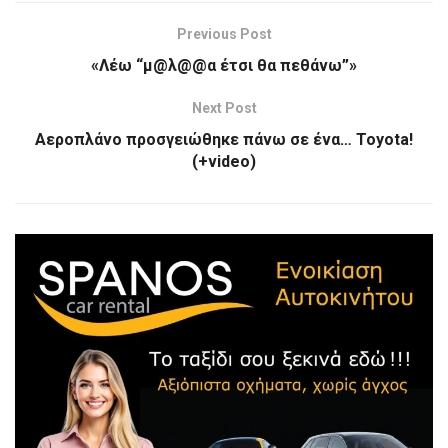
Previous Post
«Λέω “μ@λ@@α έτσι θα πεθάνω”»
Next Post
Αεροπλάνο προσγειώθηκε πάνω σε ένα… Toyota!
(+video)