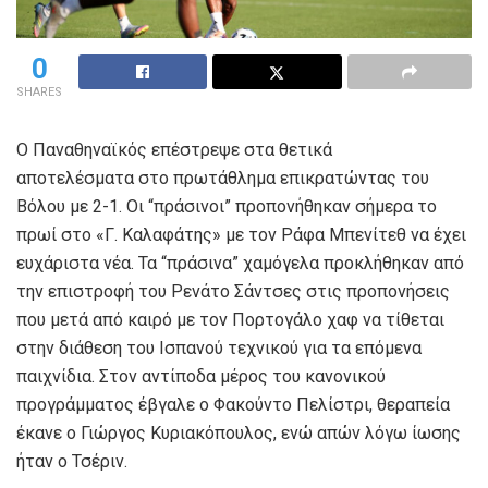
0
SHARES
Ο Παναθηναϊκός επέστρεψε στα θετικά
αποτελέσματα στο πρωτάθλημα επικρατώντας του
Βόλου με 2-1. Οι “πράσινοι” προπονήθηκαν σήμερα το
πρωί στο «Γ. Καλαφάτης» με τον Ράφα Μπενίτεθ να έχει
ευχάριστα νέα. Τα “πράσινα” χαμόγελα προκλήθηκαν από
την επιστροφή του Ρενάτο Σάντσες στις προπονήσεις
που μετά από καιρό με τον Πορτογάλο χαφ να τίθεται
στην διάθεση του Ισπανού τεχνικού για τα επόμενα
παιχνίδια. Στον αντίποδα μέρος του κανονικού
προγράμματος έβγαλε ο Φακούντο Πελίστρι, θεραπεία
έκανε ο Γιώργος Κυριακόπουλος, ενώ απών λόγω ίωσης
ήταν ο Τσέριν.